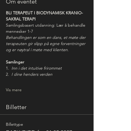
Om eventet
BLI TERAPEUT I BIODYNAMISK KRANIO-
SAKRAL TERAPI
Samlingsbasert utdanning: Lær å behandle 
mennesker 1-7 
Behandlingen er som en dans, et møte der 
terapeuten gir slipp på egne forventninger 
og er nøytral i møte med klienten.
Samlinger
1.  
Inn i det intuitive frirommet
2.  
I dine henders verden
Vis mere
Billetter
Billettype