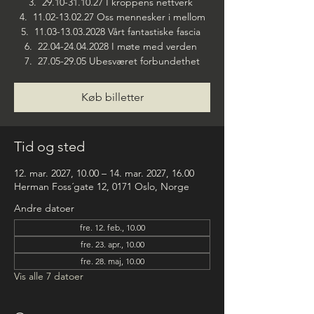
3. 29.10-31.10.27 I kroppens nettverk
4. 11.02-13.02.27 Oss mennesker i mellom
5. 11.03-13.03.2028 Vårt fantastiske fascia
6. 22.04-24.04.2028 I møte med verden
7. 27.05-29.05 Ubesværet forbundethet
Køb billetter
Tid og sted
12. mar. 2027, 10.00 – 14. mar. 2027, 16.00
Herman Foss´gate 12, 0171 Oslo, Norge
Andre datoer
fre. 12. feb., 10.00
fre. 23. apr., 10.00
fre. 28. maj, 10.00
Vis alle 7 datoer