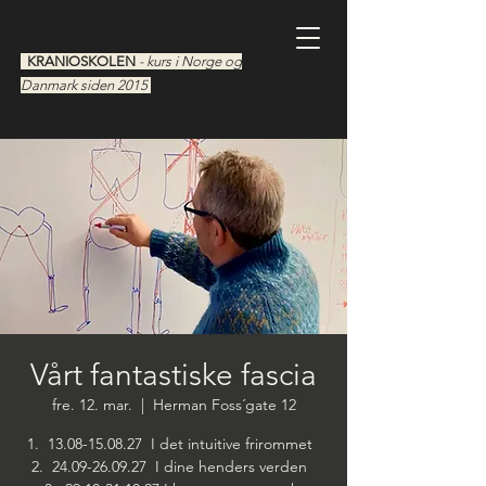
KRANIOSKOLEN
- kurs i Norge og
Danmark siden 2015
Vårt fantastiske fascia
fre. 12. mar.
  |  
Herman Foss´gate 12
1. 13.08-15.08.27 I det intuitive frirommet
2. 24.09-26.09.27 I dine henders verden