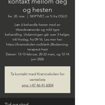
kontakt mellom deg
og hesten
fre. 20. mar.
  |  
SKIPTVET, ca 1t fra OSLO
Lær å behandle hester med en
tilstedeværende og mild type
behandling. Utdanningen går over 3 helger,
inkl fredag, fra 09-16. Les mer her:
https://kranioskolen.no/blank-2#udanning-
terapeut-hest
Datoer: 13-15 februar, 20-22 mars, og 12-14
juni 2026
Ta kontakt med Kranioskolen for
venteliste
sms +47 46 41 6004
Tid og sted