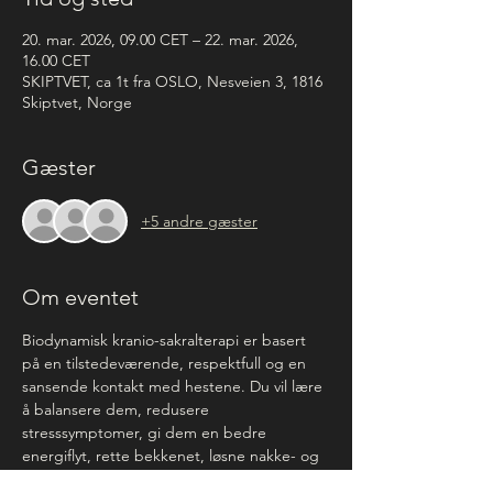
20. mar. 2026, 09.00 CET – 22. mar. 2026,
16.00 CET
SKIPTVET, ca 1t fra OSLO, Nesveien 3, 1816
Skiptvet, Norge
Gæster
+5 andre gæster
Om eventet
Biodynamisk kranio-sakralterapi er basert 
på en tilstedeværende, respektfull og en 
sansende kontakt med hestene. Du vil lære 
å balansere dem, redusere 
stresssymptomer, gi dem en bedre 
energiflyt, rette bekkenet, løsne nakke- og 
ryggproblemer, og få en annen og dypere 