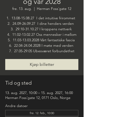
og vår 2028
fre. 13. aug.
  |  
Herman Foss´gate 12
1. 13.08-15.08.27 I det intuitive frirommet
2. 24.09-26.09.27 I dine henders verden
3. 29.10-31.10.27 I kroppens nettverk
4. 11.02-13.02.27 Oss mennesker i mellom
5. 11.03-13.03.2028 Vårt fantastiske fascia
6. 22.04-24.04.2028 I møte med verden
7. 27.05-29.05 Ubesværet forbundethet
Kjøp billetter
Tid og sted
13. aug. 2027, 10:00 – 15. aug. 2027, 16:00
Herman Foss´gate 12, 0171 Oslo, Norge
Andre datoer
fre. 12. feb., 10:00