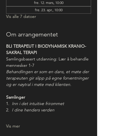
fre. 12. mars, 10:00
fre. 23. apr., 10:00
Vis alle 7 datoer
Om arrangementet
BLI TERAPEUT I BIODYNAMISK KRANIO-
SAKRAL TERAPI
Samlingsbasert utdanning: Lær å behandle 
mennesker 1-7 
Behandlingen er som en dans, et møte der 
terapeuten gir slipp på egne forventninger 
og er nøytral i møte med klienten.
Samlinger
1.  
Inn i det intuitive frirommet
2.  
I dine henders verden
Vis mer