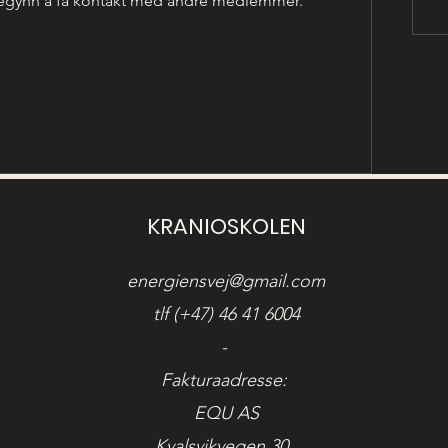
begynn å få kontakt med andre medlemmer.
KRANIOSKOLEN
Vi tar kort, Vipps og Klarna
energiensvej@gmail.com
tlf (+47) 46 41 6004
-
Fakturaadresse:
EQU AS
Kvalsvikvegen 30,