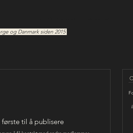
Hjem
Om Kranioskolen
Lær å behandle hester
 Norge og Danmark siden 2015
Fo
første til å publisere