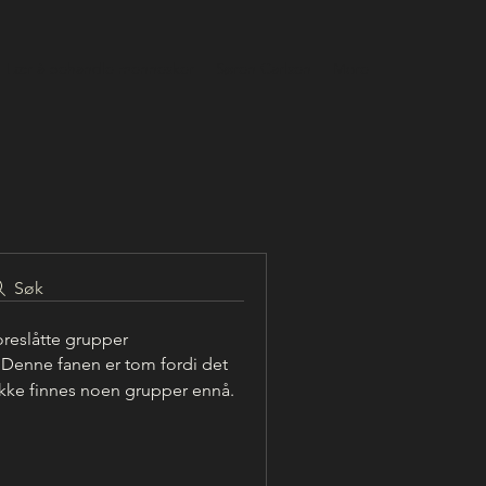
Lær å behandle mennesker
Søren Carlsen
More
Søk
reslåtte grupper
Denne fanen er tom fordi det
ikke finnes noen grupper ennå.