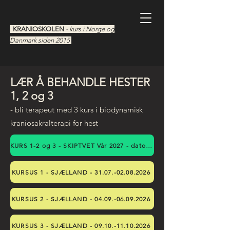
KRANIOSKOLEN
- kurs i Norge og
Danmark siden 2015
LÆR Å BEHANDLE HESTER
1, 2 og 3
- bli terapeut med 3 kurs i biodynamisk
kraniosakralterapi for hest
KURS 1-2 og 3 - SKIPTVET Vår 2027 - datoer kommer
KURSUS 1 - SJÆLLAND - 31.07.-02.08.2026
KURSUS 2 - SJÆLLAND - 04.09.-06.09.2026
KURSUS 3 - SJÆLLAND - 09.10.-11.10.2026