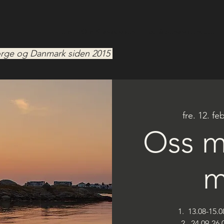
Hjem
Om Kranioskolen
Lær å behandle hester
 Norge og Danmark siden 2015
fre. 12. feb
Oss m
m
1. 13.08-15.0
2. 24.09-26