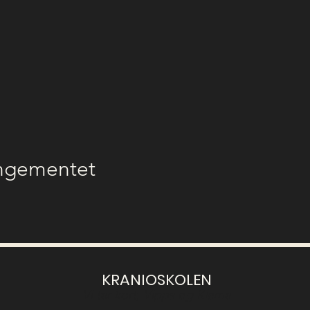
angementet
KRANIOSKOLEN
Vi tar kort, Vipps og Klarna