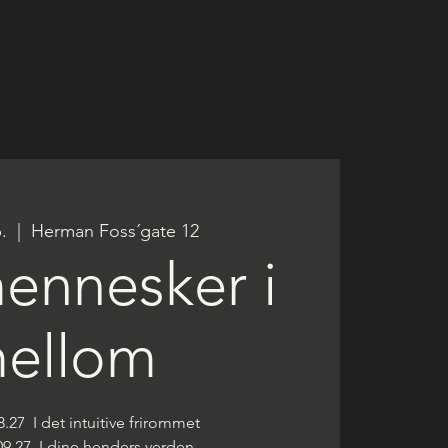
Lær å behandle mennesker
Søren Carlsen
More
.
  |  
Herman Foss´gate 12
ennesker i
ellom
8.27 I det intuitive frirommet
.09.27 I dine henders verden