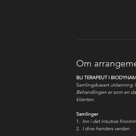
Om arrangeme
BLI TERAPEUT I BIODYNAM
Samlingsbasert utdanning: 
Behandlingen er som en dans
klienten.
Samlinger
1.  
Inn i det intuitive frirom
2.  
I dine henders verden