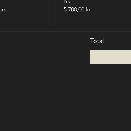
Pris
lom
5 700,00 kr
Total