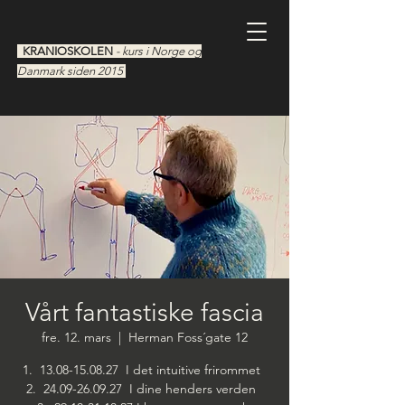
KRANIOSKOLEN
- kurs i Norge og
Danmark siden 2015
Vårt fantastiske fascia
fre. 12. mars
  |  
Herman Foss´gate 12
1. 13.08-15.08.27 I det intuitive frirommet
2. 24.09-26.09.27 I dine henders verden