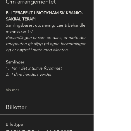
Om arrangementet
BLI TERAPEUT I BIODYNAMISK KRANIO-
SAKRAL TERAPI
Samlingsbasert utdanning: Lær å behandle 
mennesker 1-7 
Behandlingen er som en dans, et møte der 
terapeuten gir slipp på egne forventninger 
og er nøytral i møte med klienten.
Samlinger
1.  
Inn i det intuitive frirommet
2.  
I dine henders verden
Vis mer
Billetter
Billettype