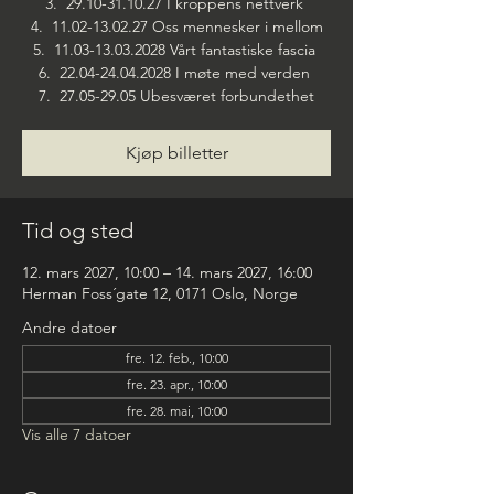
3. 29.10-31.10.27 I kroppens nettverk
4. 11.02-13.02.27 Oss mennesker i mellom
5. 11.03-13.03.2028 Vårt fantastiske fascia
6. 22.04-24.04.2028 I møte med verden
7. 27.05-29.05 Ubesværet forbundethet
Kjøp billetter
Tid og sted
12. mars 2027, 10:00 – 14. mars 2027, 16:00
Herman Foss´gate 12, 0171 Oslo, Norge
Andre datoer
fre. 12. feb., 10:00
fre. 23. apr., 10:00
fre. 28. mai, 10:00
Vis alle 7 datoer