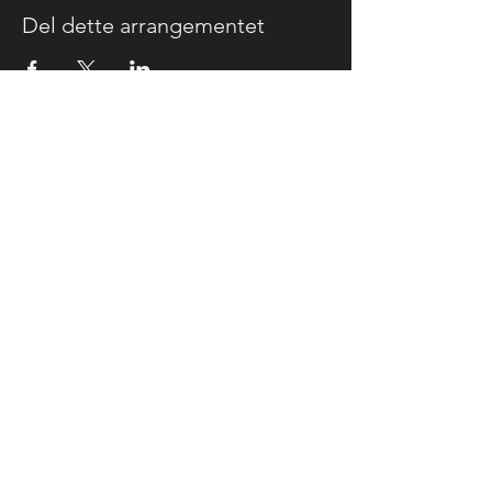
Del dette arrangementet
Vi tar kort, Vipps og Klarna
energiensvej@gmail.com
tlf (+47)
46 41 6004
-
Fakturaadresse:
EQU AS
Kvalsvikvegen 30,
5515 Haugesund
+47 95 21 84 94