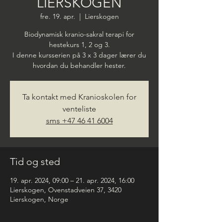
LIERSKOGEN
fre. 19. apr.
  |  
Lierskogen
Biodynamisk kranio-sakral terapi for
hestekurs 1, 2 og 3.
I denne kursserien på 3 x 3 dager lærer du
hvordan du behandler hester.
Ta kontakt med Kranioskolen for
venteliste
sms +47 46 41 6004
Tid og sted
19. apr. 2024, 09:00 – 21. apr. 2024, 16:00
Lierskogen, Ovenstadveien 37, 3420
Lierskogen, Norge