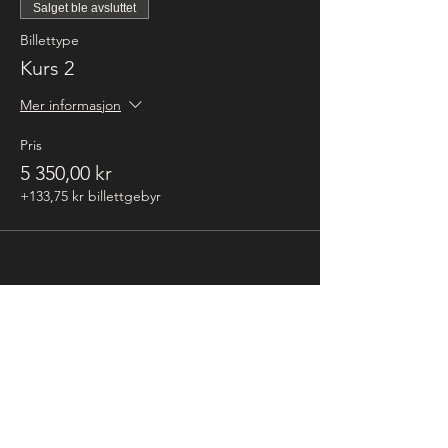
Salget ble avsluttet
Billettype
Kurs 2
Mer informasjon
Pris
5 350,00 kr
+133,75 kr billettgebyr
Del dette arrangementet